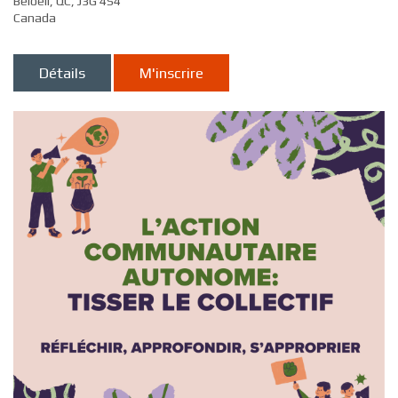
Beloeil, QC, J3G 4S4
Canada
Détails
M'inscrire