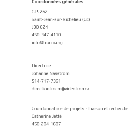
Coordonnées générales
C.P. 262
Saint-Jean-sur-Richelieu (Qc)
J3B 6Z4
450-347-4110
info@trocm.org
Directrice
Johanne Nasstrom
514-717-7361
directiontrocm@videotron.ca
​Coordonnatrice de projets - Liaison et recherch
Catherine Jetté
450-204-1607