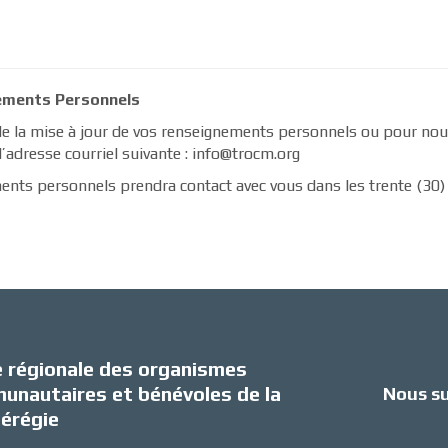
nements Personnels
e la mise à jour de vos renseignements personnels ou pour nous
’adresse courriel suivante : info@trocm.org
nts personnels prendra contact avec vous dans les trente (30) jo
e régionale des organismes
unautaires et bénévoles de la
Nous su
érégie